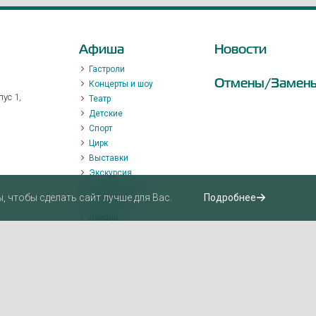
Афиша
Новости
Гастроли
Отмены/Замен
Концерты и шоу
ус 1,
Театр
Детские
Спорт
Цирк
Выставки
Экскурсия
Мастер-класс
 чтобы сделать сайт лучше для Вас.
Подробнее
Променад
Лекции
Квизы, квесты, игры.
Пушкинская карта