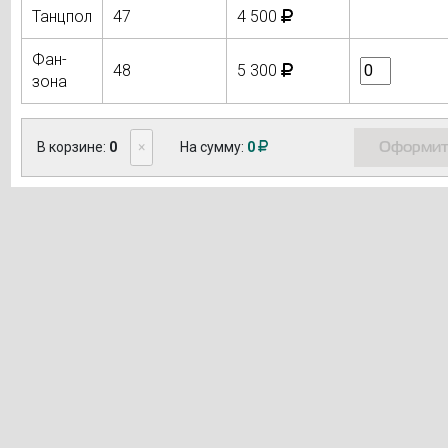
Танцпол
47
4 500
Фан-
48
5 300
зона
Оформит
В корзине:
0
×
На сумму:
0