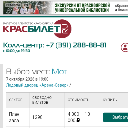
РЕКЛАМА
РЕКЛАМА
РЕКЛАМА
РЕКЛАМА
РЕКЛАМА
РЕКЛАМА
РЕКЛАМА
РЕКЛАМА
РЕКЛАМА
РЕКЛАМА
РЕКЛАМА
РЕКЛАМА
РЕКЛАМА
РЕКЛАМА
РЕКЛАМА
РЕКЛАМА
РЕКЛАМА
РЕКЛАМА
РЕКЛАМА
12+
6+
12+
12+
6+
12+
16+
12+
16+
6+
0+
12+
12+
6+
18+
12+
6+
6+
12+
Колл-центр:
+7 (391) 288-88-81
с 10:00 до 19:30
Выбор мест:
Мот
7 октября 2026 в 19:00
Ледовый дворец «Арена-Север»
/
СВОБОДНО
СЕКТОР
СТОИМОСТЬ
КУПИТЬ
БИЛЕТОВ
План
4 000 — 10
1298
Выбрать
зала
000