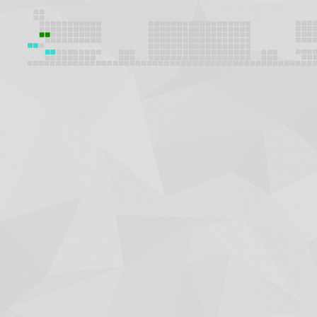
+7 (391) 288-88-81
ООО "Красбилет"
660049, г. Красноярск, ул. Карла Маркса, 95, корпус 1, помещение
Пишите нам на
KRASBILET@MAIL.RU
Афиша
Новости
Гастроли
Отмены/Замены/Пере
Концерты и шоу
Театр
Детские
Зрителям
Спорт
Покупка онлайн
Цирк
Возврат
Выставки
Договор оферты