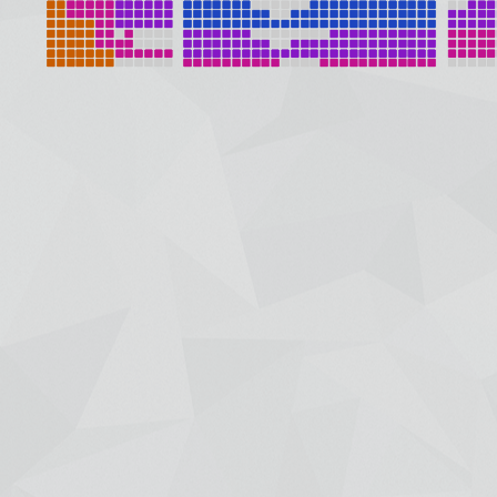
+7 (391) 288-88-81
ООО "Красбилет"
660049, г. Красноярск, ул. Карла Маркса, 95, корпус 1, помещение
Пишите нам на
KRASBILET@MAIL.RU
Афиша
Новости
Гастроли
Отмены/Замены/Пере
Концерты и шоу
Театр
Детские
Зрителям
Спорт
Покупка онлайн
Цирк
Возврат
Выставки
Договор оферты