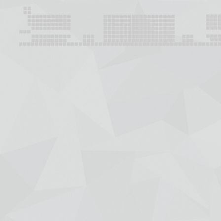
+7 (391) 288-88-81
ООО "Красбилет"
660049, г. Красноярск, ул. Карла Маркса, 95, корпус 1, помещение
Пишите нам на
KRASBILET@MAIL.RU
Афиша
Новости
Гастроли
Отмены/Замены/Пере
Концерты и шоу
Театр
Детские
Зрителям
Спорт
Покупка онлайн
Цирк
Возврат
Выставки
Договор оферты