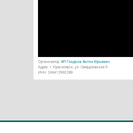
Организатор:
ИП Гладков Антон Юрьевич
Адрес: г. Красноярск, ул. Свердловская 9
ИНН: 246412965289