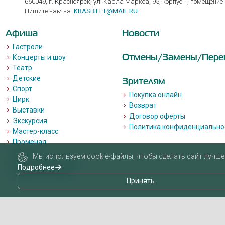
660049, г. Красноярск, ул. Карла Маркса, 95, корпус 1, помещение
Пишите нам на
KRASBILET@MAIL.RU
Афиша
Новости
Гастроли
Отмены/Замены/Пере
Концерты и шоу
Театр
Детские
Зрителям
Спорт
Покупка онлайн
Цирк
Возврат
Выставки
Договор оферты
Экскурсия
Политика конфиденциально
Мастер-класс
Променад
Лекции
Мы используем cookie-файлы, чтобы сделать сайт лучше 
Квизы, квесты, игры.
Подробнее
Пушкинская карта
Принять