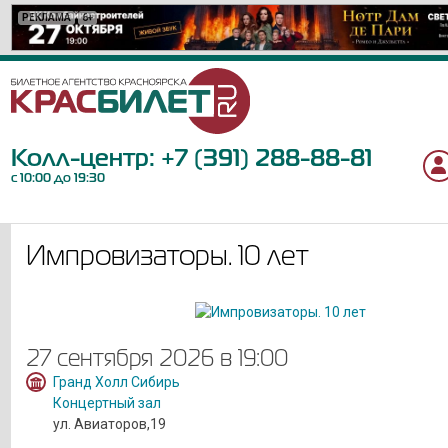
РЕКЛАМА
РЕКЛАМА
РЕКЛАМА
РЕКЛАМА
РЕКЛАМА
РЕКЛАМА
РЕКЛАМА
РЕКЛАМА
РЕКЛАМА
РЕКЛАМА
РЕКЛАМА
РЕКЛАМА
РЕКЛАМА
РЕКЛАМА
РЕКЛАМА
РЕКЛАМА
РЕКЛАМА
РЕКЛАМА
РЕКЛАМА
РЕКЛАМА
6+
12+
16+
12+
6+
6+
12+
12+
16+
0+
18+
12+
6+
12+
6+
12+
12+
6+
18+
12+
Колл-центр:
+7 (391) 288-88-81
с 10:00 до 19:30
Импровизаторы. 10 лет
27 сентября 2026 в 19:00
Гранд Холл Сибирь
Концертный зал
ул. Авиаторов,19