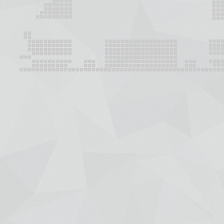
+7 (391) 288-88-81
ООО "Красбилет"
660049, г. Красноярск, ул. Карла Маркса, 95, корпус 1, помещение
Пишите нам на
KRASBILET@MAIL.RU
Афиша
Новости
Гастроли
Отмены/Замены/Пере
Концерты и шоу
Театр
Детские
Зрителям
Спорт
Покупка онлайн
Цирк
Возврат
Выставки
Договор оферты