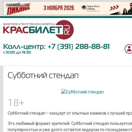
РЕКЛАМА
РЕКЛАМА
РЕКЛАМА
РЕКЛАМА
РЕКЛАМА
РЕКЛАМА
РЕКЛАМА
РЕКЛАМА
РЕКЛАМА
РЕКЛАМА
РЕКЛАМА
РЕКЛАМА
РЕКЛАМА
РЕКЛАМА
РЕКЛАМА
РЕКЛАМА
РЕКЛАМА
РЕКЛАМА
РЕКЛАМА
РЕКЛАМА
12+
6+
12+
6+
12+
12+
6+
6+
12+
6+
18+
16+
6+
12+
16+
12+
12+
18+
12+
0+
Колл-центр:
+7 (391) 288-88-81
с 10:00 до 19:30
Субботний стендап
18+
Субботний стендап – концерт от опытных комиков с лучшей пр
Это любимый формат зрителей. Субботний стендап пользуется
популярностью и уже долго остаётся лидером по посещаемости