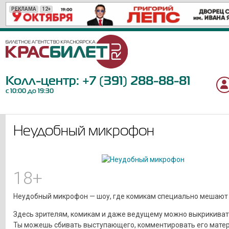
РЕКЛАМА
РЕКЛАМА
РЕКЛАМА
РЕКЛАМА
РЕКЛАМА
РЕКЛАМА
РЕКЛАМА
РЕКЛАМА
РЕКЛАМА
РЕКЛАМА
РЕКЛАМА
РЕКЛАМА
РЕКЛАМА
РЕКЛАМА
РЕКЛАМА
РЕКЛАМА
РЕКЛАМА
РЕКЛАМА
РЕКЛАМА
РЕКЛАМА
12+
12+
6+
18+
12+
6+
6+
6+
16+
0+
12+
6+
16+
18+
6+
12+
12+
12+
12+
12+
Колл-центр:
+7 (391) 288-88-81
с 10:00 до 19:30
Неудобный микрофон
18+
Неудобный микрофон — шоу, где комикам специально мешают 
Здесь зрителям, комикам и даже ведущему можно выкрикивать
Ты можешь сбивать выступающего, комментировать его матер