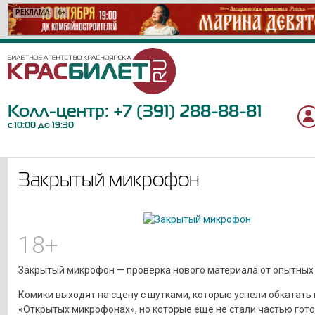
РЕКЛАМА
РЕКЛАМА
РЕКЛАМА
РЕКЛАМА
РЕКЛАМА
РЕКЛАМА
РЕКЛАМА
РЕКЛАМА
РЕКЛАМА
РЕКЛАМА
РЕКЛАМА
РЕКЛАМА
РЕКЛАМА
РЕКЛАМА
РЕКЛАМА
РЕКЛАМА
РЕКЛАМА
РЕКЛАМА
РЕКЛАМА
РЕКЛАМА
6+
12+
0+
12+
12+
6+
12+
16+
12+
12+
6+
16+
12+
6+
18+
12+
6+
12+
6+
18+
Колл-центр:
+7 (391) 288-88-81
с 10:00 до 19:30
Закрытый микрофон
18+
Закрытый микрофон — проверка нового материала от опытных
Комики выходят на сцену с шутками, которые успели обкатать 
«Открытых микрофонах», но которые ещё не стали частью гот