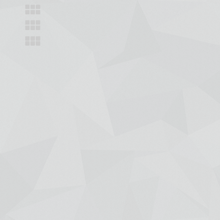
+7 (391) 288-88-81
ООО "Красбилет"
660049, г. Красноярск, ул. Карла Маркса, 95, корпус 1, помещение
Пишите нам на
KRASBILET@MAIL.RU
Афиша
Новости
Гастроли
Отмены/Замены/Пере
Концерты и шоу
Театр
Детские
Зрителям
Спорт
Покупка онлайн
Цирк
Возврат
Выставки
Договор оферты