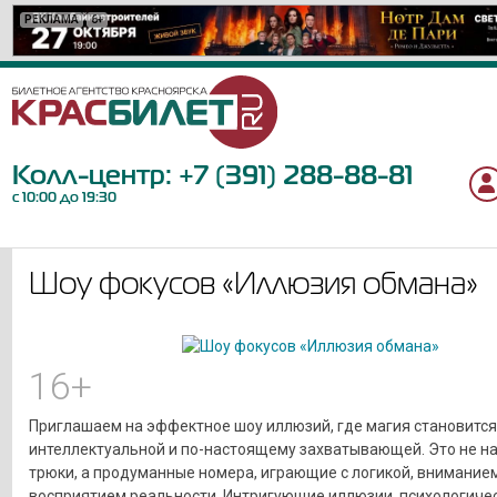
РЕКЛАМА
РЕКЛАМА
РЕКЛАМА
РЕКЛАМА
РЕКЛАМА
РЕКЛАМА
РЕКЛАМА
РЕКЛАМА
РЕКЛАМА
РЕКЛАМА
РЕКЛАМА
РЕКЛАМА
РЕКЛАМА
РЕКЛАМА
РЕКЛАМА
РЕКЛАМА
РЕКЛАМА
РЕКЛАМА
РЕКЛАМА
6+
16+
12+
6+
12+
12+
12+
16+
6+
12+
12+
6+
12+
6+
12+
18+
12+
0+
6+
Колл-центр:
+7 (391) 288-88-81
с 10:00 до 19:30
Шоу фокусов «Иллюзия обмана»
16+
Приглашаем на эффектное шоу иллюзий, где магия становится
интеллектуальной и по-настоящему захватывающей. Это не н
трюки, а продуманные номера, играющие с логикой, вниманием
восприятием реальности. Интригующие иллюзии, психологиче