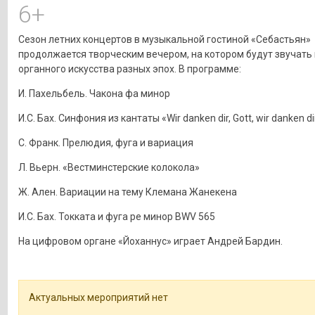
6+
Сезон летних концертов в музыкальной гостиной «Себастьян»
продолжается творческим вечером, на котором будут звучат
органного искусства разных эпох. В программе:
И. Пахельбель. Чакона фа минор
И.С. Бах. Синфония из кантаты «Wir danken dir, Gott, wir danken d
С. Франк. Прелюдия, фуга и вариация
Л. Вьерн. «Вестминстерские колокола»
Ж. Ален. Вариации на тему Клемана Жанекена
И.С. Бах. Токката и фуга ре минор BWV 565
На цифровом органе «Йоханнус» играет Андрей Бардин.
Актуальных мероприятий нет