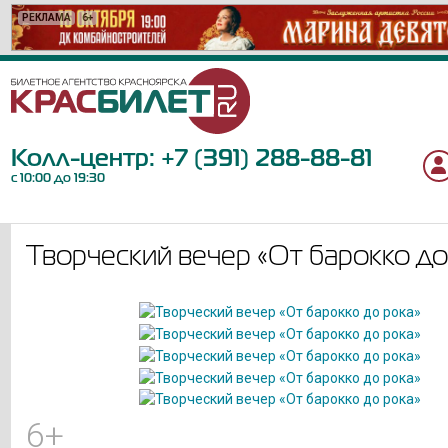
РЕКЛАМА
РЕКЛАМА
РЕКЛАМА
РЕКЛАМА
РЕКЛАМА
РЕКЛАМА
РЕКЛАМА
РЕКЛАМА
РЕКЛАМА
РЕКЛАМА
РЕКЛАМА
РЕКЛАМА
РЕКЛАМА
РЕКЛАМА
РЕКЛАМА
РЕКЛАМА
РЕКЛАМА
РЕКЛАМА
РЕКЛАМА
РЕКЛАМА
6+
12+
12+
12+
12+
18+
12+
18+
0+
12+
6+
12+
16+
12+
16+
6+
6+
12+
6+
6+
Колл-центр:
+7 (391) 288-88-81
с 10:00 до 19:30
Творческий вечер «От барокко до
6+