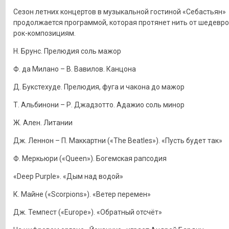
Сезон летних концертов в музыкальной гостиной «Себастьян»
продолжается программой, которая протянет нить от шедевро
рок-композициям.
Н. Брунс. Прелюдия соль мажор
Ф. да Милано – В. Вавилов. Канцона
Д. Букстехуде. Прелюдия, фуга и чакона до мажор
Т. Альбинони – Р. Джадзотто. Адажио соль минор
Ж. Ален. Литании
Дж. Леннон – П. Маккартни («The Beatles»). «Пусть будет так»
Ф. Меркьюри («Queen»). Богемская рапсодия
«Deep Purple». «Дым над водой»
К. Майне («Scorpions»). «Ветер перемен»
Дж. Темпест («Europe»). «Обратный отсчёт»