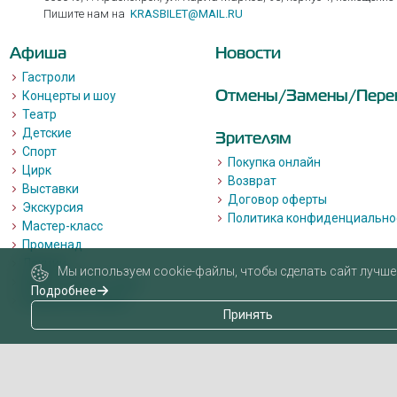
Пишите нам на
KRASBILET@MAIL.RU
Афиша
Новости
Гастроли
Отмены/Замены/Пере
Концерты и шоу
Театр
Детские
Зрителям
Спорт
Покупка онлайн
Цирк
Возврат
Выставки
Договор оферты
Экскурсия
Политика конфиденциально
Мастер-класс
Променад
Лекции
Мы используем cookie-файлы, чтобы сделать сайт лучше 
Квизы, квесты, игры.
Подробнее
Пушкинская карта
Принять