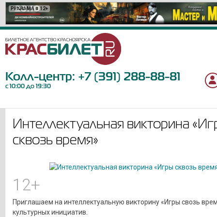
РЕКЛАМА
РЕКЛАМА
РЕКЛАМА
РЕКЛАМА
РЕКЛАМА
РЕКЛАМА
РЕКЛАМА
РЕКЛАМА
РЕКЛАМА
РЕКЛАМА
РЕКЛАМА
РЕКЛАМА
РЕКЛАМА
РЕКЛАМА
РЕКЛАМА
РЕКЛАМА
РЕКЛАМА
РЕКЛАМА
РЕКЛАМА
РЕКЛАМА
12+
12+
6+
12+
16+
12+
12+
16+
18+
18+
12+
0+
6+
6+
12+
6+
6+
12+
12+
6+
Колл-центр:
+7 (391) 288-88-81
с 10:00 до 19:30
Интеллектуальная викторина «Иг
сквозь время»
12+
Приглашаем на интеллектуальную викторину «Игры свозь врем
культурных инициатив.