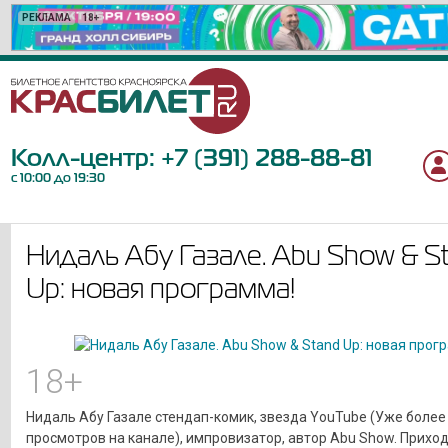
РЕКЛАМА
РЕКЛАМА
РЕКЛАМА
РЕКЛАМА
РЕКЛАМА
РЕКЛАМА
РЕКЛАМА
РЕКЛАМА
РЕКЛАМА
РЕКЛАМА
РЕКЛАМА
РЕКЛАМА
РЕКЛАМА
РЕКЛАМА
РЕКЛАМА
РЕКЛАМА
РЕКЛАМА
РЕКЛАМА
РЕКЛАМА
РЕКЛАМА
18+
6+
6+
12+
6+
12+
12+
12+
12+
18+
6+
0+
6+
12+
16+
6+
12+
12+
12+
16+
Колл-центр:
+7 (391) 288-88-81
с 10:00 до 19:30
Нидаль Абу Газале. Abu Show & S
Up: новая программа!
18+
Нидаль Абу Газале стендап-комик, звезда YouTube (Уже более
просмотров на канале), импровизатор, автор Abu Show. Приход