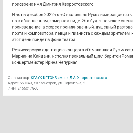
присвоено имя Дмитрия Хворостовского.
И вот в декабре 2022-го «Отчалившая Русь» возвращается к
но в обновленном, камерном виде. Это будет не яркое сцен
произведение, а скорее проникновенный, душевный разгово
поэта и композитора, певца и пианиста с каждым зрителем, 
этот день придет в фойе театра.
Режиссерскую адаптацию концерта «Отчалившая Русь» соз
Марианна Кайдани, исполнят вокальный цикл баритон Роман
концертмейстер Ирина Чепурная.
Организатор:
КГАУК КГТОИБ имени Д.А. Хворостовского
Адрес: 660049, г.Красноярск, ул. Перенсона, 2.
ИНН: 2466017860