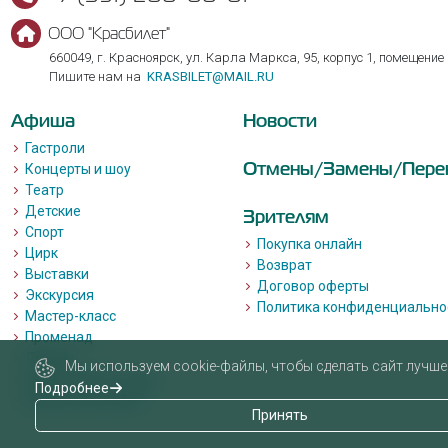
ООО "Красбилет"
660049, г. Красноярск, ул. Карла Маркса, 95, корпус 1, помещение
Пишите нам на
KRASBILET@MAIL.RU
Афиша
Новости
Гастроли
Отмены/Замены/Пере
Концерты и шоу
Театр
Детские
Зрителям
Спорт
Покупка онлайн
Цирк
Возврат
Выставки
Договор оферты
Экскурсия
Политика конфиденциально
Мастер-класс
Променад
Лекции
Мы используем cookie-файлы, чтобы сделать сайт лучше 
Квизы, квесты, игры.
Подробнее
Пушкинская карта
Принять