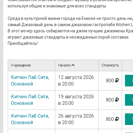
используя общие и знакомые для всех стандарты.
Среда в культурной жизни города на Енисее не просто день не
самый Джазовый день в самом джазовом гастропабе Kitchen L
В этот вечер здесь собираются на джем лучшие джазмены Кра
играют джазовые стандарты в неожиданных порой составах.
Приобщайтесь!
Учреждение
Начало
Стоимость
Китчен Лаб Сити
,
12 августа 2026
800
Основной
в 20:00
Китчен Лаб Сити
,
19 августа 2026
800
Основной
в 20:00
Китчен Лаб Сити
,
26 августа 2026
800
Основной
в 20:00