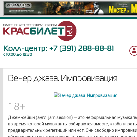
РЕКЛАМА
РЕКЛАМА
РЕКЛАМА
РЕКЛАМА
РЕКЛАМА
РЕКЛАМА
РЕКЛАМА
РЕКЛАМА
РЕКЛАМА
РЕКЛАМА
РЕКЛАМА
РЕКЛАМА
РЕКЛАМА
РЕКЛАМА
РЕКЛАМА
РЕКЛАМА
РЕКЛАМА
РЕКЛАМА
РЕКЛАМА
РЕКЛАМА
12+
12+
16+
16+
6+
6+
12+
12+
12+
12+
6+
18+
18+
12+
6+
12+
12+
6+
6+
0+
Колл-центр:
+7 (391) 288-88-81
с 10:00 до 19:30
Вечер джаза. Импровизация
18+
Джем-сейшн (англ. jam session) — это неформальная музыкаль
во время которой музыканты собираются вместе, чтобы играть
предварительных репетиций или нот. Они свободно импровизи
обмениваются опытом и создают музыку в реальном времени, 