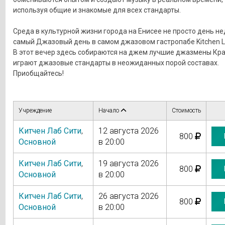
используя общие и знакомые для всех стандарты.
Среда в культурной жизни города на Енисее не просто день не
самый Джазовый день в самом джазовом гастропабе Kitchen L
В этот вечер здесь собираются на джем лучшие джазмены Кра
играют джазовые стандарты в неожиданных порой составах.
Приобщайтесь!
Учреждение
Начало
Стоимость
Китчен Лаб Сити
,
12 августа 2026
800
Основной
в 20:00
Китчен Лаб Сити
,
19 августа 2026
800
Основной
в 20:00
Китчен Лаб Сити
,
26 августа 2026
800
Основной
в 20:00