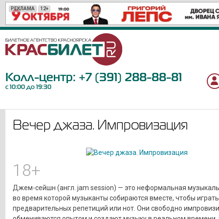
РЕКЛАМА
РЕКЛАМА
РЕКЛАМА
РЕКЛАМА
РЕКЛАМА
РЕКЛАМА
РЕКЛАМА
РЕКЛАМА
РЕКЛАМА
РЕКЛАМА
РЕКЛАМА
РЕКЛАМА
РЕКЛАМА
РЕКЛАМА
РЕКЛАМА
РЕКЛАМА
РЕКЛАМА
РЕКЛАМА
РЕКЛАМА
РЕКЛАМА
12+
12+
6+
18+
12+
6+
6+
6+
16+
0+
12+
6+
16+
18+
6+
12+
12+
12+
12+
12+
Колл-центр:
+7 (391) 288-88-81
с 10:00 до 19:30
Вечер джаза. Импровизация
18+
Джем-сейшн (англ. jam session) — это неформальная музыкаль
во время которой музыканты собираются вместе, чтобы играть
предварительных репетиций или нот. Они свободно импровизи
обмениваются опытом и создают музыку в реальном времени, 