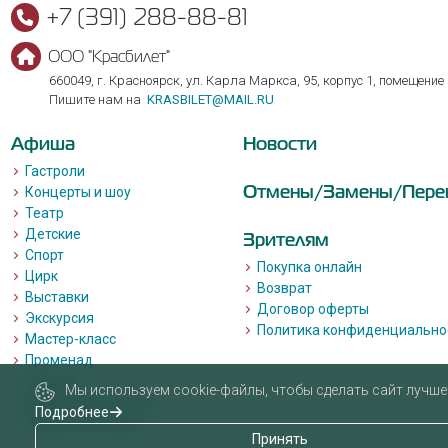
+7 (391) 288-88-81
ООО "Красбилет"
660049, г. Красноярск, ул. Карла Маркса, 95, корпус 1, помещение
Пишите нам на
KRASBILET@MAIL.RU
Афиша
Новости
Гастроли
Отмены/Замены/Пере
Концерты и шоу
Театр
Детские
Зрителям
Спорт
Покупка онлайн
Цирк
Возврат
Выставки
Договор оферты
Экскурсия
Политика конфиденциально
Мастер-класс
Променад
Лекции
Мы используем cookie-файлы, чтобы сделать сайт лучше 
Квизы, квесты, игры.
Подробнее
Пушкинская карта
Принять