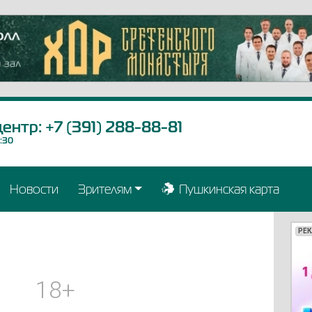
центр:
+7 (391) 288-88-81
9:30
Новости
Зрителям
Пушкинская карта
РЕ
РЕ
РЕ
РЕ
РЕ
РЕ
РЕ
РЕ
РЕ
РЕ
РЕ
РЕ
РЕ
РЕ
РЕ
РЕ
РЕ
РЕ
18+