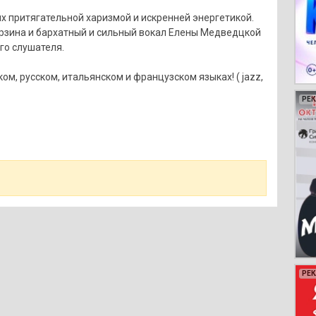
 притягательной харизмой и искренней энергетикой.
рзина и бархатный и сильный вокал Елены Медведцкой
го слушателя.
м, русском, итальянском и французском языках! ( jazz,
РЕ
РЕ
РЕ
РЕ
РЕ
РЕ
РЕ
РЕ
РЕ
РЕ
РЕ
РЕ
РЕ
РЕ
РЕ
РЕ
РЕ
РЕ
РЕ
РЕ
РЕ
РЕ