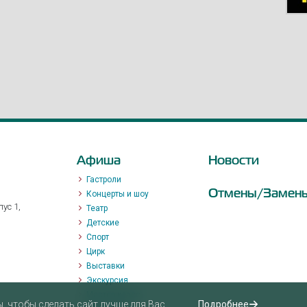
Афиша
Новости
Гастроли
Отмены/Замен
Концерты и шоу
ус 1,
Театр
Детские
Спорт
Цирк
Выставки
Экскурсия
Мастер-класс
 чтобы сделать сайт лучше для Вас.
Подробнее