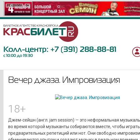
РЕКЛАМА
РЕКЛАМА
РЕКЛАМА
РЕКЛАМА
РЕКЛАМА
РЕКЛАМА
РЕКЛАМА
РЕКЛАМА
РЕКЛАМА
РЕКЛАМА
РЕКЛАМА
РЕКЛАМА
РЕКЛАМА
РЕКЛАМА
РЕКЛАМА
РЕКЛАМА
РЕКЛАМА
РЕКЛАМА
РЕКЛАМА
РЕКЛАМА
6+
12+
18+
12+
6+
12+
12+
16+
12+
6+
12+
0+
12+
16+
6+
18+
12+
6+
12+
6+
Колл-центр:
+7 (391) 288-88-81
с 10:00 до 19:30
Вечер джаза. Импровизация
18+
Джем-сейшн (англ. jam session) — это неформальная музыкаль
во время которой музыканты собираются вместе, чтобы играть
предварительных репетиций или нот. Они свободно импровизи
обмениваются опытом и создают музыку в реальном времени, 