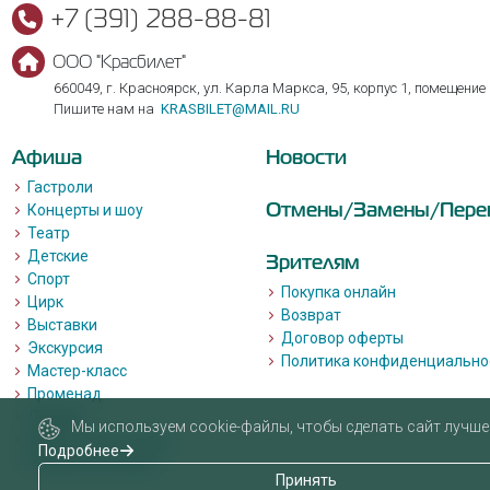
+7 (391) 288-88-81
ООО "Красбилет"
660049, г. Красноярск, ул. Карла Маркса, 95, корпус 1, помещение
Пишите нам на
KRASBILET@MAIL.RU
Афиша
Новости
Гастроли
Отмены/Замены/Пере
Концерты и шоу
Театр
Детские
Зрителям
Спорт
Покупка онлайн
Цирк
Возврат
Выставки
Договор оферты
Экскурсия
Политика конфиденциально
Мастер-класс
Променад
Лекции
Мы используем cookie-файлы, чтобы сделать сайт лучше 
Квизы, квесты, игры.
Подробнее
Пушкинская карта
Принять