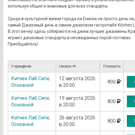
используя общие и знакомые для всех стандарты.
Среда в культурной жизни города на Енисее не просто день не
самый Джазовый день в самом джазовом гастропабе Kitchen L
В этот вечер здесь собираются на джем лучшие джазмены Кра
играют джазовые стандарты в неожиданных порой составах.
Приобщайтесь!
Учреждение
Начало
Стоимость
Китчен Лаб Сити
,
12 августа 2026
800
Основной
в 20:00
Китчен Лаб Сити
,
19 августа 2026
800
Основной
в 20:00
Китчен Лаб Сити
,
26 августа 2026
800
Основной
в 20:00