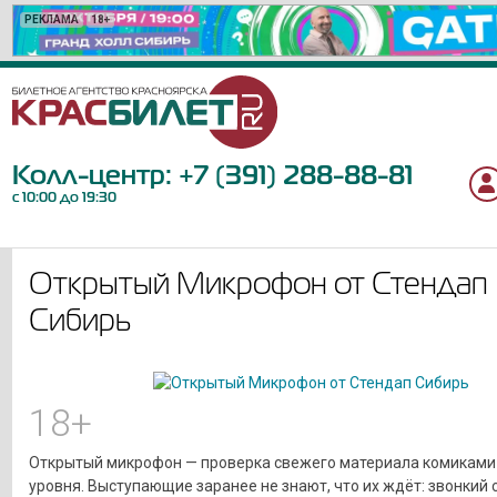
РЕКЛАМА
РЕКЛАМА
РЕКЛАМА
РЕКЛАМА
РЕКЛАМА
РЕКЛАМА
РЕКЛАМА
РЕКЛАМА
РЕКЛАМА
РЕКЛАМА
РЕКЛАМА
РЕКЛАМА
РЕКЛАМА
РЕКЛАМА
РЕКЛАМА
РЕКЛАМА
РЕКЛАМА
РЕКЛАМА
РЕКЛАМА
РЕКЛАМА
18+
16+
6+
6+
12+
12+
18+
6+
12+
12+
6+
12+
12+
6+
12+
16+
6+
12+
12+
0+
Колл-центр:
+7 (391) 288-88-81
с 10:00 до 19:30
Открытый Микрофон от Стендап
Сибирь
18+
Открытый микрофон — проверка свежего материала комиками
уровня. Выступающие заранее не знают, что их ждёт: звонкий 