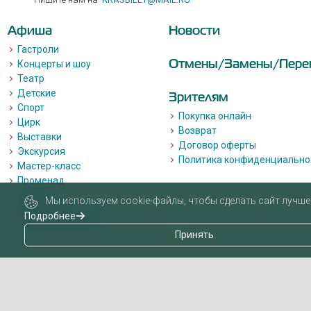
Афиша
Новости
Гастроли
Отмены/Замены/Пере
Концерты и шоу
Театр
Детские
Зрителям
Спорт
Покупка онлайн
Цирк
Возврат
Выставки
Договор оферты
Экскурсия
Политика конфиденциально
Мастер-класс
Променад
Лекции
Мы используем cookie-файлы, чтобы сделать сайт лучше 
Квизы, квесты, игры.
Подробнее
Пушкинская карта
Принять