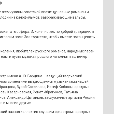
Ф
е жемчужины советской эпохи: душевные романсы и
елодии из кинофильмов, завораживающие вальсы,
ская атмосфера. И, конечно же, по доброй традиции, в
игласим вас в Зал торжеств, чтобы вместе потанцевать
коления, любителей русского романса, народных песен
к нам, и пусть музыка прошлого наполнит ваш вечер
стр имени А. Ю. Бардина — ведущий творческий
ступал со многими выдающимися музыкантами нашей
бразцова, Зураб Соткилава, Иосиф Кобзон; народные
овь Казарновская, Ренат Ибрагимов, Татьяна
нов, Александр Цыганков; заслуженные артисты России
 и многие другие.
ский назвал коллектив «лучшим оркестром народных