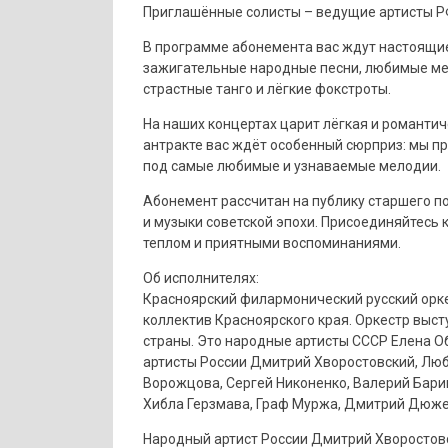
Приглашённые солисты – ведущие артисты Р
В программе абонемента вас ждут настоящи
зажигательные народные песни, любимые м
страстные танго и лёгкие фокстроты.
На наших концертах царит лёгкая и романтиче
антракте вас ждёт особенный сюрприз: мы пр
под самые любимые и узнаваемые мелодии.
Абонемент рассчитан на публику старшего по
и музыки советской эпохи. Присоединяйтесь 
теплом и приятными воспоминаниями.
Об исполнителях:
Красноярский филармонический русский орке
коллектив Красноярского края. Оркестр вы
страны. Это народные артисты СССР Елена О
артисты России Дмитрий Хворостовский, Люб
Ворожцова, Сергей Никоненко, Валерий Бари
Хибла Герзмава, Граф Муржа, Дмитрий Дюжев
Народный артист России Дмитрий Хворостов