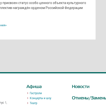
ву присвоен статус особо ценного объекта культурного
коллектив награждён орденом Российской Федерации
ния»
Афиша
Новости
Гастроли
Отмены/Замен
Концерты и шоу
ус 1,
Театр