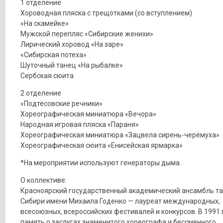
1 отделение
Хороводная пляска с трещотками (со вступлением)
«На скамейке»
Мужской перепляс «Сибирские женихи»
Лирический хоровод «На заре»
«Сибирская потеха»
Шуточный танец «На рыбалке»
Сербская сюита
2 отделение
«Подтёсовские речники»
Хореографическая миниатюра «Вечора»
Народная игровая пляска «Параня»
Хореографическая миниатюра «Зацвела сирень-черёмуха»
Хореографическая сюита «Енисейская ярмарка»
*На мероприятии используют генераторы дыма.
О коллективе:
Красноярский государственный академический ансамбль т
Сибири имени Михаила Годенко — лауреат международных,
всесоюзных, всероссийских фестивалей и конкурсов. В 1991 
память о заслугах знаменитого хореографа и бессменного