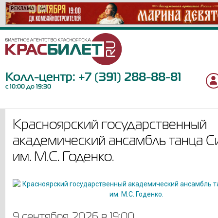
РЕКЛАМА
РЕКЛАМА
РЕКЛАМА
РЕКЛАМА
РЕКЛАМА
РЕКЛАМА
РЕКЛАМА
РЕКЛАМА
РЕКЛАМА
РЕКЛАМА
РЕКЛАМА
РЕКЛАМА
РЕКЛАМА
РЕКЛАМА
РЕКЛАМА
РЕКЛАМА
РЕКЛАМА
РЕКЛАМА
РЕКЛАМА
6+
12+
12+
16+
12+
6+
12+
12+
12+
0+
6+
12+
6+
18+
6+
6+
16+
12+
12+
Колл-центр:
+7 (391) 288-88-81
с 10:00 до 19:30
Красноярский государственный
академический ансамбль танца С
им. М.С. Годенко.
9 сентября 2026 в 19:00