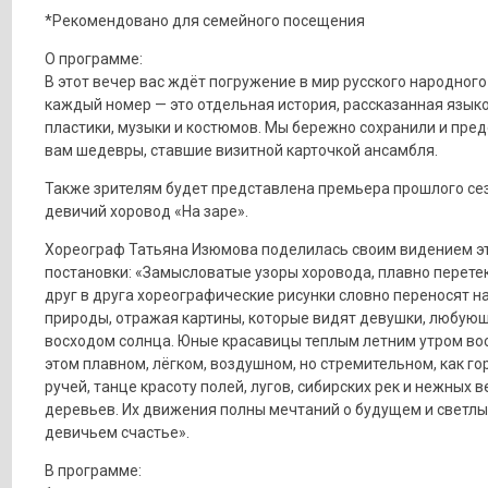
*Рекомендовано для семейного посещения
О программе:
В этот вечер вас ждёт погружение в мир русского народного
каждый номер — это отдельная история, рассказанная язык
пластики, музыки и костюмов. Мы бережно сохранили и пре
вам шедевры, ставшие визитной карточкой ансамбля.
Также зрителям будет представлена премьера прошлого се
девичий хоровод «На заре».
Хореограф Татьяна Изюмова поделилась своим видением э
постановки: «Замысловатые узоры хоровода, плавно перет
друг в друга хореографические рисунки словно переносят на
природы, отражая картины, которые видят девушки, любую
восходом солнца. Юные красавицы теплым летним утром во
этом плавном, лёгком, воздушном, но стремительном, как го
ручей, танце красоту полей, лугов, сибирских рек и нежных в
деревьев. Их движения полны мечтаний о будущем и светлых
девичьем счастье».
В программе: