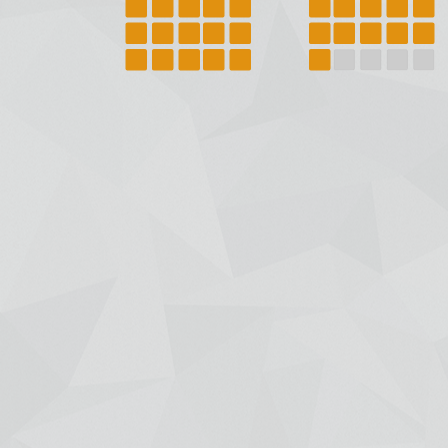
+7 (391) 288-88-81
ООО "Красбилет"
660049, г. Красноярск, ул. Карла Маркса, 95, корпус 1, помещение
Пишите нам на
KRASBILET@MAIL.RU
Афиша
Новости
Гастроли
Отмены/Замены/Пере
Концерты и шоу
Театр
Детские
Зрителям
Спорт
Покупка онлайн
Цирк
Возврат
Выставки
Договор оферты