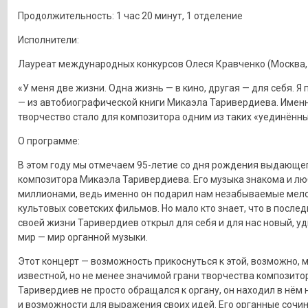
Продолжительность: 1 час 20 минут, 1 отделение
Исполнители:
Лауреат международных конкурсов Олеся Кравченко (Москва,
«У меня две жизни. Одна жизнь — в кино, другая — для себя. Я п
— из автобиографической книги Микаэла Таривердиева. Имен
творчество стало для композитора одним из таких «уединённы
О программе:
В этом году мы отмечаем 95-летие со дня рождения выдающе
композитора Микаэла Таривердиева. Его музыка знакома и л
миллионами, ведь именно он подарил нам незабываемые мел
культовых советских фильмов. Но мало кто знает, что в после
своей жизни Таривердиев открыл для себя и для нас новый, у
мир — мир органной музыки.
Этот концерт — возможность прикоснуться к этой, возможно, 
известной, но не менее значимой грани творчества композито
Таривердиев не просто обращался к органу, он находил в нём 
и возможности для выражения своих идей. Его органные сочин