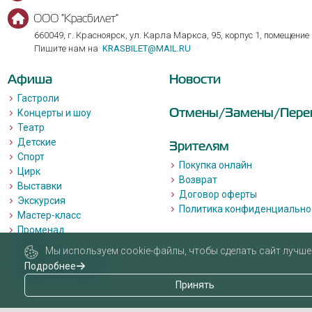
ООО "Красбилет"
660049, г. Красноярск, ул. Карла Маркса, 95, корпус 1, помещение
Пишите нам на
KRASBILET@MAIL.RU
Афиша
Новости
Гастроли
Отмены/Замены/Пере
Концерты и шоу
Театр
Детские
Зрителям
Спорт
Покупка онлайн
Цирк
Возврат
Выставки
Договор оферты
Экскурсия
Политика конфиденциально
Мастер-класс
Променад
Лекции
Мы используем cookie-файлы, чтобы сделать сайт лучше 
Квизы, квесты, игры.
Подробнее
Пушкинская карта
Принять