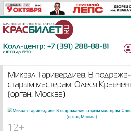
РЕКЛАМА
РЕКЛАМА
РЕКЛАМА
РЕКЛАМА
РЕКЛАМА
РЕКЛАМА
РЕКЛАМА
РЕКЛАМА
РЕКЛАМА
РЕКЛАМА
РЕКЛАМА
РЕКЛАМА
РЕКЛАМА
РЕКЛАМА
РЕКЛАМА
РЕКЛАМА
РЕКЛАМА
РЕКЛАМА
РЕКЛАМА
РЕКЛАМА
12+
12+
6+
18+
12+
6+
6+
6+
16+
0+
12+
6+
16+
18+
6+
12+
12+
12+
12+
12+
Колл-центр:
+7 (391) 288-88-81
с 10:00 до 19:30
Микаэл Таривердиев. В подража
старым мастерам. Олеся Кравчен
(орган, Москва)
12+