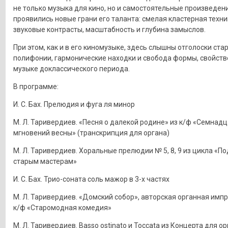
не только музыка для кино, но и самостоятельные произведени
проявились новые грани его таланта: смелая кластерная техни
звуковые контрасты, масштабность и глубина замыслов.
При этом, как и в его киномузыке, здесь слышны отголоски ста
полифонии, гармонические находки и свобода формы, свойст
музыке доклассического периода.
В программе:
И. С. Бах. Прелюдия и фуга ля минор
М. Л. Таривердиев. «Песня о далекой родине» из к/ф «Семнад
мгновений весны» (транскрипция для органа)
М. Л. Таривердиев. Хоральные прелюдии № 5, 8, 9 из цикла «
старым мастерам»
И. С. Бах. Трио-соната соль мажор в 3-х частях
М. Л. Таривердиев. «Домский собор», авторская органная имп
к/ф «Старомодная комедия»
М. Л. Таривердиев. Basso ostinato и Toccata из Концерта для о