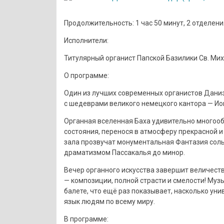
Продолжительность: 1 час 50 минут, 2 отделени
Исполнители:
Титулярный органист Папской Базилики Св. Ми
О программе:
Один из лучших современных органистов Дани
с шедеврами великого немецкого кантора — Ио
Органная вселенная Баха удивительно многообр
состояния, перенося в атмосферу прекрасной и
зала прозвучат монументальная Фантазия сол
драматизмом Пассакалья до минор.
Вечер органного искусства завершит величест
— композиции, полной страсти и смелости! Музык
балете, что ещё раз показывает, насколько уни
язык людям по всему миру.
В программе: