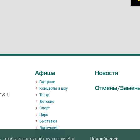
Афиша
Новости
Гастроли
Отмены/Замен
Концерты и шоу
ус 1,
Театр
Детские
Спорт
Цирк
Выставки
Экскурсия
Мастер-класс
 чтобы сделать сайт лучше для Вас.
Подробнее