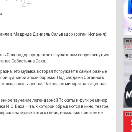
12+
я
хаила в Мадриде Даниэль Сальвадор (орган, Испания)
РЕ
РЕ
РЕ
РЕ
эль Сальвадор предлагает слушателям соприкоснуться
ганна Себастьяна Баха.
азна; это музыка, которая погружает в самые разные
 причудливой эпохи барокко. Под сводами Органного
ь мажор, возвышенная Чакона ре минор и насыщенная
венное звучание легендарной Токкаты и фуги ре минор
а И. С. Баха — та, к которой обращаются в кино, театре,
версальна музыка этого гения, насколько понятен её
РЕ
РЕ
РЕ
РЕ
РЕ
РЕ
РЕ
РЕ
РЕ
РЕ
РЕ
РЕ
РЕ
РЕ
РЕ
РЕ
РЕ
РЕ