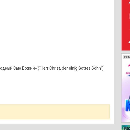
РЕ
РЕ
РЕ
РЕ
ый Сын Божий» (“Herr Christ, der einig Gottes Sohn”)
РЕ
РЕ
РЕ
РЕ