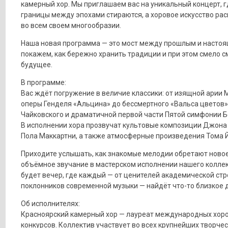
камерный хор. Мы приглашаем вас на уникальный концерт, г
границы между эпохами стираются, а хоровое искусство ра
во всем своем многообразии.
Наша новая программа — это мост между прошлым и насто
покажем, как бережно хранить традиции и при этом смело с
будущее.
В программе:
Вас ждёт погружение в величие классики: от изящной арии 
оперы Генделя «Альцина» до бессмертного «Вальса цветов»
Чайковского и драматичной первой части Пятой симфонии Б
В исполнении хора прозвучат культовые композиции Джона
Пола Маккартни, а также атмосферные произведения Тома Й
Приходите услышать, как знакомые мелодии обретают новое
объёмное звучание в мастерском исполнении нашего коллек
будет вечер, где каждый — от ценителей академической стр
поклонников современной музыки — найдёт что-то близкое д
Об исполнителях:
Красноярский камерный хор — лауреат международных хор
конкурсов. Коллектив участвует во всех крупнейших творче