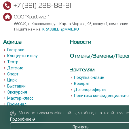
+7 (391) 288-88-81
ООО "Красбилет"
660049, г. Красноярск, ул. Карла Маркса, 95, корпус 1, помещение
Пишите нам на
KRASBILET@MAIL.RU
Афиша
Новости
Гастроли
Отмены/Замены/Пере
Концерты и шоу
Театр
Детские
Зрителям
Спорт
Покупка онлайн
Цирк
Возврат
Выставки
Договор оферты
Экскурсия
Политика конфиденциально
Мастер-класс
Променад
Лекции
Мы используем cookie-файлы, чтобы сделать сайт лучше 
Квизы, квесты, игры.
Подробнее
Пушкинская карта
Принять