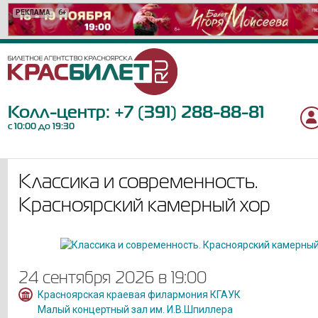
РЕКЛАМА
РЕКЛАМА
РЕКЛАМА
РЕКЛАМА
РЕКЛАМА
РЕКЛАМА
РЕКЛАМА
РЕКЛАМА
РЕКЛАМА
РЕКЛАМА
РЕКЛАМА
РЕКЛАМА
РЕКЛАМА
РЕКЛАМА
РЕКЛАМА
РЕКЛАМА
РЕКЛАМА
РЕКЛАМА
РЕКЛАМА
6+
12+
12+
12+
6+
6+
12+
16+
12+
12+
12+
12+
6+
12+
6+
0+
6+
18+
16+
Колл-центр:
+7 (391) 288-88-81
с 10:00 до 19:30
Классика и современность.
Красноярский камерный хор
24 сентября 2026 в 19:00
Красноярская краевая филармония КГАУК
Малый концертный зал им. И.В.Шпиллера