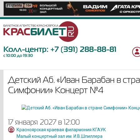
РЕКЛАМА
РЕКЛАМА
РЕКЛАМА
РЕКЛАМА
РЕКЛАМА
РЕКЛАМА
РЕКЛАМА
РЕКЛАМА
РЕКЛАМА
РЕКЛАМА
РЕКЛАМА
РЕКЛАМА
РЕКЛАМА
РЕКЛАМА
РЕКЛАМА
РЕКЛАМА
РЕКЛАМА
РЕКЛАМА
РЕКЛАМА
16+
12+
12+
12+
12+
12+
18+
12+
6+
0+
12+
6+
6+
16+
6+
6+
6+
12+
12+
Колл-центр:
+7 (391) 288-88-81
с 10:00 до 19:30
Детский Аб. «Иван Барабан в стр
Симфонии» Концерт №4
17 января 2027 в 12:00
Красноярская краевая филармония КГАУК
Малый концертный зал им. И.В.Шпиллера