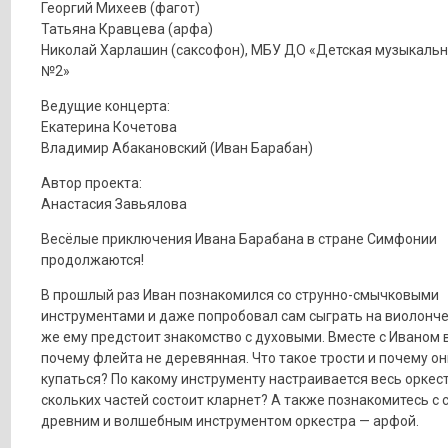
Георгий Михеев (фагот)
Татьяна Кравцева (арфа)
Николай Харлашин (саксофон), МБУ ДО «Детская музыкаль
№2»
Ведущие концерта:
Екатерина Кочетова
Владимир Абакановский (Иван Барабан)
Автор проекта:
Анастасия Завьялова
Весёлые приключения Ивана Барабана в стране Симфонии
продолжаются!
В прошлый раз Иван познакомился со струнно-смычковыми
инструментами и даже попробовал сам сыграть на виолонче
же ему предстоит знакомство с духовыми. Вместе с Иваном в
почему флейта не деревянная. Что такое трости и почему о
купаться? По какому инструменту настраивается весь оркест
скольких частей состоит кларнет? А также познакомитесь с
древним и волшебным инструментом оркестра — арфой.