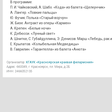
В программе:
П. И. Чайковский, А. Шабо. «Кода» из балета «Щелкунчик»
А. Лангер. «Ловкие пальцы»
Ю. Фучик. Полька «Старый ворчун»
Ж. Бизе. Антракт из оперы «Кармен»
А. Крепен. «Белые ночи»
К. Дебюсси. «Лунный свет»
А. Шнитке, С. Губайдуллина, Э. Денисов. Марш «Лебедь, рак 
Е. Крылатов. «Колыбельная Медведицы»
В. Гаврилин. «Тарантелла» из балета «Анюта»
Организатор:
КГАУК «Красноярская краевая филармония»
Адрес: 660049, г. Красноярск, пл. Мира, д.2Б
ИНН: 2466052135