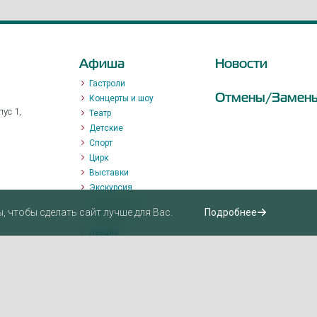
Афиша
Новости
Гастроли
Отмены/Замен
Концерты и шоу
ус 1,
Театр
Детские
Спорт
Цирк
Выставки
Экскурсия
Мастер-класс
 чтобы сделать сайт лучше для Вас.
Подробнее
Променад
Лекции
Квизы, квесты, игры.
Пушкинская карта