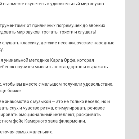
 вы вместе окунётесь в удивительный мир звуков.
трументами: от привычных погремушек до звонких
овать мир звуков, трогать, трясти и слушать!
 слушать классику, детские песенки, русские народные
у.
ря уникальной методике Карла Орфа, которая
ребёнок научится мыслить нестандартно и выражать
к, чтобы вы вместе с малышом получали удовольствие,
ещё ближе.
 знакомство с музыкой — это не только весело, но и
ать слух и чувство ритма, стимулировать речевое
мировать эмоциональный интеллект, раскрывать
уютном фойе Камерного зала филармонии.
ключая самых маленьких.