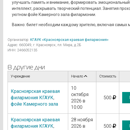
улучшать память и внимание, формировать эмоциональный
интеллект, раскрывать творческий потенциал. Занятия прох
уютном фойе Камерного зала филармонии.
Важно: билет необходим каждому зрителю, включая самых 
Организатор:
КГАУК «Красноярская краевая филармония»
Адрес: 660049, г. Красноярск, пл. Мира, д.2Б
ИНН: 2466052135
В другие дни
Учреждение
Начало
Стоимость
10
Красноярская краевая
октября
филармония КГАУК
,
500
2026 в
фойе Камерного зала
10:00
Красноярская краевая
28 ноября
филармония КГАУК
,
2026 в
500