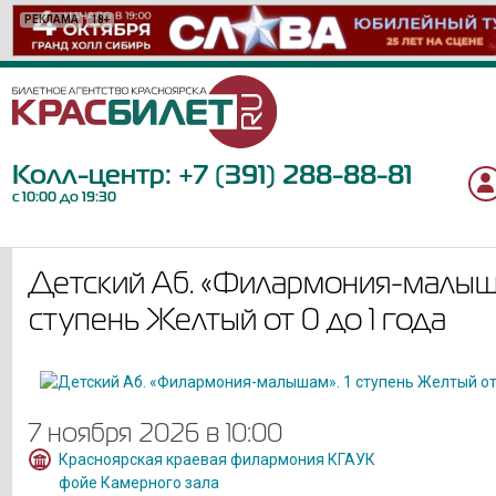
РЕКЛАМА
РЕКЛАМА
РЕКЛАМА
РЕКЛАМА
РЕКЛАМА
РЕКЛАМА
РЕКЛАМА
РЕКЛАМА
РЕКЛАМА
РЕКЛАМА
РЕКЛАМА
РЕКЛАМА
РЕКЛАМА
РЕКЛАМА
РЕКЛАМА
РЕКЛАМА
РЕКЛАМА
РЕКЛАМА
РЕКЛАМА
РЕКЛАМА
18+
6+
12+
16+
0+
6+
12+
6+
18+
12+
6+
12+
16+
12+
6+
6+
12+
12+
12+
12+
Колл-центр:
+7 (391) 288-88-81
с 10:00 до 19:30
Детский Аб. «Филармония-малыша
ступень Желтый от 0 до 1 года
7 ноября 2026 в 10:00
Красноярская краевая филармония КГАУК
фойе Камерного зала