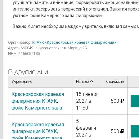
улучшать память и внимание, формировать эмоциональный
интеллект, раскрывать творческий потенциал. Занятия прох
уютном фойе Камерного зала филармонии.
Важно: билет необходим каждому зрителю, включая самых 
Организатор:
КГАУК «Красноярская краевая филармония»
Адрес: 660049, г. Красноярск, пл. Мира, д.2Б
ИНН: 2466052135
В другие дни
Учреждение
Начало
Стоимость
Красноярская краевая
15 января
филармония КГАУК
,
2027 в
500
фойе Камерного зала
11:30
5
Красноярская краевая
февраля
филармония КГАУК
,
500
2027 в
фойе Камерного зала