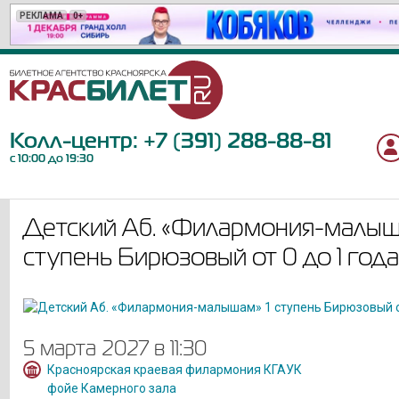
РЕКЛАМА
РЕКЛАМА
РЕКЛАМА
РЕКЛАМА
РЕКЛАМА
РЕКЛАМА
РЕКЛАМА
РЕКЛАМА
РЕКЛАМА
РЕКЛАМА
РЕКЛАМА
РЕКЛАМА
РЕКЛАМА
РЕКЛАМА
РЕКЛАМА
РЕКЛАМА
РЕКЛАМА
РЕКЛАМА
РЕКЛАМА
РЕКЛАМА
0+
12+
12+
6+
12+
12+
16+
6+
6+
18+
16+
18+
12+
12+
12+
6+
6+
6+
12+
12+
Колл-центр:
+7 (391) 288-88-81
с 10:00 до 19:30
Детский Аб. «Филармония-малыш
ступень Бирюзовый от 0 до 1 года
5 марта 2027 в 11:30
Красноярская краевая филармония КГАУК
фойе Камерного зала