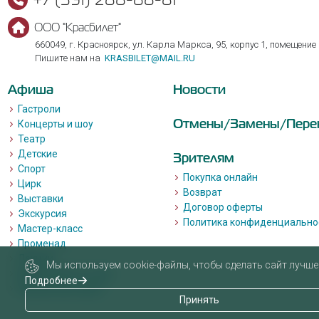
ООО "Красбилет"
660049, г. Красноярск, ул. Карла Маркса, 95, корпус 1, помещение
Пишите нам на
KRASBILET@MAIL.RU
Афиша
Новости
Гастроли
Отмены/Замены/Пере
Концерты и шоу
Театр
Детские
Зрителям
Спорт
Покупка онлайн
Цирк
Возврат
Выставки
Договор оферты
Экскурсия
Политика конфиденциально
Мастер-класс
Променад
Лекции
Мы используем cookie-файлы, чтобы сделать сайт лучше 
Квизы, квесты, игры.
Подробнее
Пушкинская карта
Принять