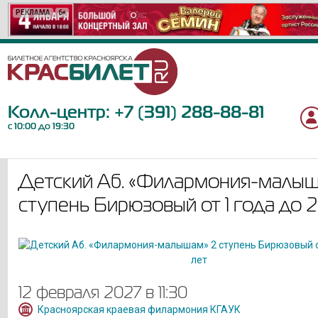
РЕКЛАМА
РЕКЛАМА
РЕКЛАМА
РЕКЛАМА
РЕКЛАМА
РЕКЛАМА
РЕКЛАМА
РЕКЛАМА
РЕКЛАМА
РЕКЛАМА
РЕКЛАМА
РЕКЛАМА
РЕКЛАМА
РЕКЛАМА
РЕКЛАМА
РЕКЛАМА
РЕКЛАМА
РЕКЛАМА
РЕКЛАМА
РЕКЛАМА
6+
6+
6+
12+
12+
12+
18+
16+
12+
18+
6+
6+
12+
12+
16+
0+
12+
6+
12+
12+
Колл-центр:
+7 (391) 288-88-81
с 10:00 до 19:30
Детский Аб. «Филармония-малыш
ступень Бирюзовый от 1 года до 2
12 февраля 2027 в 11:30
Красноярская краевая филармония КГАУК