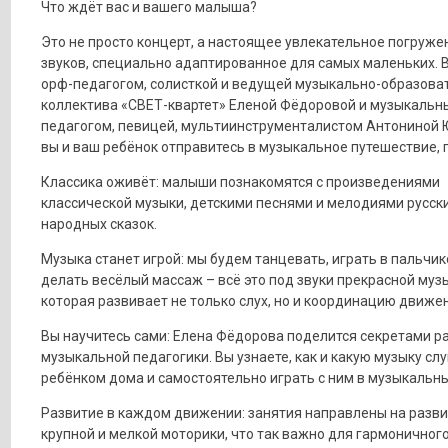
Что ждёт вас и вашего малыша?
Это не просто концерт, а настоящее увлекательное погруже
звуков, специально адаптированное для самых маленьких. В
орф-педагогом, солисткой и ведущей музыкально-образова
коллектива «СВЕТ-квартет» Еленой Фёдоровой и музыкальн
педагогом, певицей, мультиинструменталистом Антониной
вы и ваш ребёнок отправитесь в музыкальное путешествие, г
Классика оживёт: малыши познакомятся с произведениями
классической музыки, детскими песнями и мелодиями русск
народных сказок.
Музыка станет игрой: мы будем танцевать, играть в пальчик
делать весёлый массаж – всё это под звуки прекрасной муз
которая развивает не только слух, но и координацию движе
Вы научитесь сами: Елена Фёдорова поделится секретами р
музыкальной педагогики. Вы узнаете, как и какую музыку сл
ребёнком дома и самостоятельно играть с ним в музыкальны
Развитие в каждом движении: занятия направлены на разв
крупной и мелкой моторики, что так важно для гармоничного