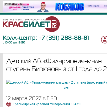
РЕКЛАМА
РЕКЛАМА
РЕКЛАМА
РЕКЛАМА
РЕКЛАМА
РЕКЛАМА
РЕКЛАМА
РЕКЛАМА
РЕКЛАМА
РЕКЛАМА
РЕКЛАМА
РЕКЛАМА
РЕКЛАМА
РЕКЛАМА
РЕКЛАМА
РЕКЛАМА
РЕКЛАМА
РЕКЛАМА
РЕКЛАМА
РЕКЛАМА
0+
18+
6+
18+
6+
12+
6+
12+
12+
12+
6+
12+
6+
16+
12+
16+
12+
6+
12+
12+
Колл-центр:
+7 (391) 288-88-81
с 10:00 до 19:30
Детский Аб. «Филармония-малыш
ступень Бирюзовый от 1 года до 2
12 марта 2027 в 11:30
Красноярская краевая филармония КГАУК