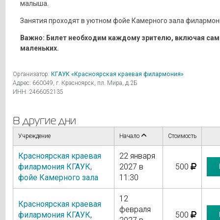
малыша.
Занятия проходят в уютном фойе Камерного зала филармон
Важно: Билет необходим каждому зрителю, включая са
маленьких.
Организатор:
КГАУК «Красноярская краевая филармония»
Адрес: 660049, г. Красноярск, пл. Мира, д.2Б
ИНН: 2466052135
В другие дни
Учреждение
Начало
Стоимость
Красноярская краевая
22 января
филармония КГАУК
,
2027 в
500
фойе Камерного зала
11:30
12
Красноярская краевая
февраля
филармония КГАУК
,
500