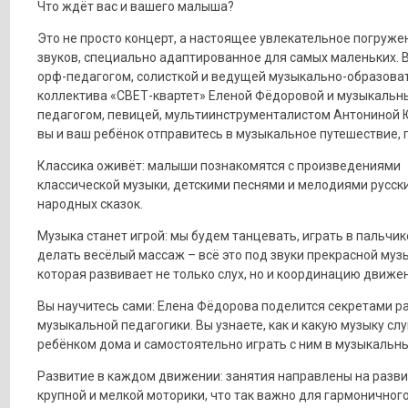
Что ждёт вас и вашего малыша?
Это не просто концерт, а настоящее увлекательное погруже
звуков, специально адаптированное для самых маленьких. В
орф-педагогом, солисткой и ведущей музыкально-образова
коллектива «СВЕТ-квартет» Еленой Фёдоровой и музыкальн
педагогом, певицей, мультиинструменталистом Антониной
вы и ваш ребёнок отправитесь в музыкальное путешествие, г
Классика оживёт: малыши познакомятся с произведениями
классической музыки, детскими песнями и мелодиями русск
народных сказок.
Музыка станет игрой: мы будем танцевать, играть в пальчик
делать весёлый массаж – всё это под звуки прекрасной муз
которая развивает не только слух, но и координацию движе
Вы научитесь сами: Елена Фёдорова поделится секретами р
музыкальной педагогики. Вы узнаете, как и какую музыку сл
ребёнком дома и самостоятельно играть с ним в музыкальны
Развитие в каждом движении: занятия направлены на разв
крупной и мелкой моторики, что так важно для гармоничного