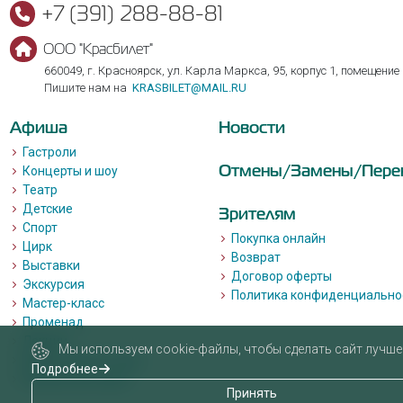
+7 (391) 288-88-81
ООО "Красбилет"
660049, г. Красноярск, ул. Карла Маркса, 95, корпус 1, помещение
Пишите нам на
KRASBILET@MAIL.RU
Афиша
Новости
Гастроли
Отмены/Замены/Пере
Концерты и шоу
Театр
Детские
Зрителям
Спорт
Покупка онлайн
Цирк
Возврат
Выставки
Договор оферты
Экскурсия
Политика конфиденциально
Мастер-класс
Променад
Лекции
Мы используем cookie-файлы, чтобы сделать сайт лучше 
Квизы, квесты, игры.
Подробнее
Пушкинская карта
Принять