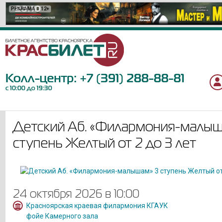
РЕКЛАМА
РЕКЛАМА
РЕКЛАМА
РЕКЛАМА
РЕКЛАМА
РЕКЛАМА
РЕКЛАМА
РЕКЛАМА
РЕКЛАМА
РЕКЛАМА
РЕКЛАМА
РЕКЛАМА
РЕКЛАМА
РЕКЛАМА
РЕКЛАМА
РЕКЛАМА
РЕКЛАМА
РЕКЛАМА
РЕКЛАМА
РЕКЛАМА
12+
12+
16+
16+
6+
6+
12+
12+
12+
12+
6+
18+
18+
12+
6+
12+
12+
6+
6+
0+
Колл-центр:
+7 (391) 288-88-81
с 10:00 до 19:30
Детский Аб. «Филармония-малыш
ступень Желтый от 2 до 3 лет
24 октября 2026 в 10:00
Красноярская краевая филармония КГАУК
фойе Камерного зала