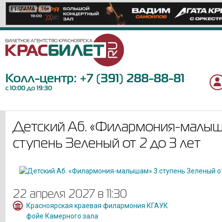
РЕКЛАМА
РЕКЛАМА
РЕКЛАМА
РЕКЛАМА
РЕКЛАМА
РЕКЛАМА
РЕКЛАМА
РЕКЛАМА
РЕКЛАМА
РЕКЛАМА
РЕКЛАМА
РЕКЛАМА
РЕКЛАМА
РЕКЛАМА
РЕКЛАМА
РЕКЛАМА
РЕКЛАМА
РЕКЛАМА
РЕКЛАМА
РЕКЛАМА
16+
6+
6+
18+
6+
6+
12+
12+
12+
12+
16+
12+
0+
12+
12+
12+
12+
6+
6+
18+
Колл-центр:
+7 (391) 288-88-81
с 10:00 до 19:30
Детский Аб. «Филармония-малыш
ступень Зеленый от 2 до 3 лет
22 апреля 2027 в 11:30
Красноярская краевая филармония КГАУК
фойе Камерного зала