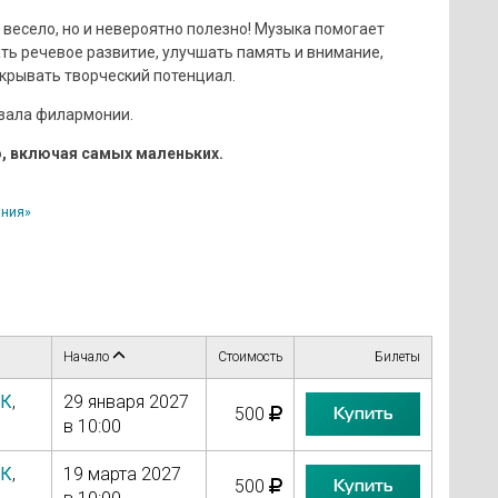
 весело, но и невероятно полезно! Музыка помогает
ать речевое развитие, улучшать память и внимание,
крывать творческий потенциал.
 зала филармонии.
, включая самых маленьких.
ния»
Начало
Стоимость
Билеты
УК
,
29 января 2027
Купить
500
в 10:00
УК
,
19 марта 2027
Купить
500