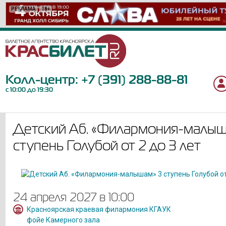
РЕКЛАМА
РЕКЛАМА
РЕКЛАМА
РЕКЛАМА
РЕКЛАМА
РЕКЛАМА
РЕКЛАМА
РЕКЛАМА
РЕКЛАМА
РЕКЛАМА
РЕКЛАМА
РЕКЛАМА
РЕКЛАМА
РЕКЛАМА
РЕКЛАМА
РЕКЛАМА
РЕКЛАМА
РЕКЛАМА
РЕКЛАМА
РЕКЛАМА
18+
6+
12+
16+
0+
6+
12+
6+
18+
12+
6+
12+
16+
12+
6+
6+
12+
12+
12+
12+
Колл-центр:
+7 (391) 288-88-81
с 10:00 до 19:30
Детский Аб. «Филармония-малыш
ступень Голубой от 2 до 3 лет
24 апреля 2027 в 10:00
Красноярская краевая филармония КГАУК
фойе Камерного зала