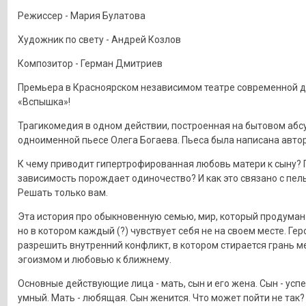
Режиссер - Мария Булатова
Художник по свету - Андрей Козлов
Композитор - Герман Дмитриев
Премьера в Красноярском независимом театре современной 
«Вспышка»!
Трагикомедия в одном действии, построенная на бытовом абсу
одноименной пьесе Олега Богаева. Пьеса была написана авторо
К чему приводит гипертрофированная любовь матери к сыну?
зависимость порождает одиночество? И как это связано с пе
Решать только вам.
Эта история про обыкновенную семью, мир, который продуман
но в котором каждый (?) чувствует себя не на своем месте. Ге
разрешить внутренний конфликт, в котором стирается грань 
эгоизмом и любовью к ближнему.
Основные действующие лица - мать, сын и его жена. Сын - усп
умный. Мать - любящая. Сын женится. Что может пойти не так?