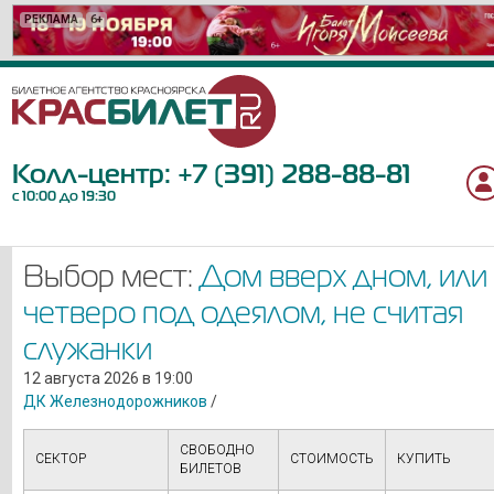
РЕКЛАМА
РЕКЛАМА
РЕКЛАМА
РЕКЛАМА
РЕКЛАМА
РЕКЛАМА
РЕКЛАМА
РЕКЛАМА
РЕКЛАМА
РЕКЛАМА
РЕКЛАМА
РЕКЛАМА
РЕКЛАМА
РЕКЛАМА
РЕКЛАМА
РЕКЛАМА
РЕКЛАМА
РЕКЛАМА
РЕКЛАМА
6+
12+
12+
12+
12+
6+
6+
6+
16+
12+
12+
12+
0+
16+
18+
12+
12+
6+
6+
Колл-центр:
+7 (391) 288-88-81
с 10:00 до 19:30
Выбор мест:
Дом вверх дном, или
четверо под одеялом, не считая
служанки
12 августа 2026 в 19:00
ДК Железнодорожников
/
СВОБОДНО
СЕКТОР
СТОИМОСТЬ
КУПИТЬ
БИЛЕТОВ