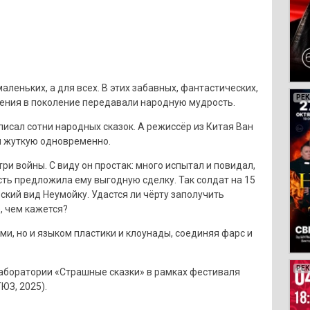
леньких, а для всех. В этих забавных, фантастических,
РЕ
РЕ
РЕ
РЕ
ления в поколение передавали народную мудрость.
исал сотни народных сказок. А режиссёр из Китая Ван
и жуткую одновременно.
ри войны. С виду он простак: много испытал и повидал,
исть предложила ему выгодную сделку. Так солдат на 15
ский вид Неумойку. Удастся ли чёрту заполучить
, чем кажется?
ми, но и языком пластики и клоунады, соединяя фарс и
РЕ
РЕ
РЕ
РЕ
РЕ
РЕ
РЕ
РЕ
РЕ
РЕ
РЕ
РЕ
РЕ
РЕ
РЕ
РЕ
РЕ
РЕ
лаборатории «Страшные сказки» в рамках фестиваля
ЮЗ, 2025).