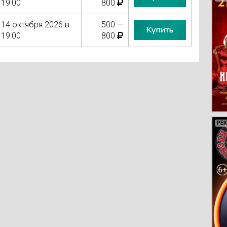
19:00
800
14 октября 2026 в
500 —
Купить
19:00
800
РЕ
РЕ
РЕ
РЕ