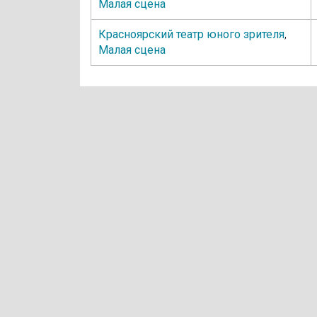
Малая сцена
Красноярский театр юного зрителя
,
Малая сцена