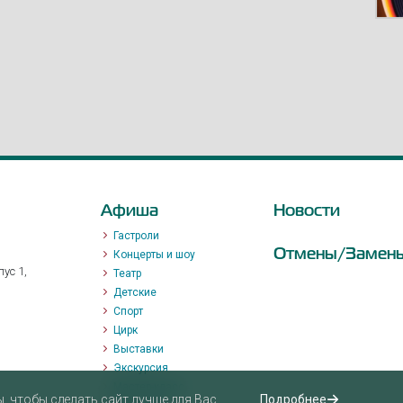
Афиша
Новости
Гастроли
Отмены/Замен
Концерты и шоу
ус 1,
Театр
Детские
Спорт
Цирк
Выставки
Экскурсия
Мастер-класс
 чтобы сделать сайт лучше для Вас.
Подробнее