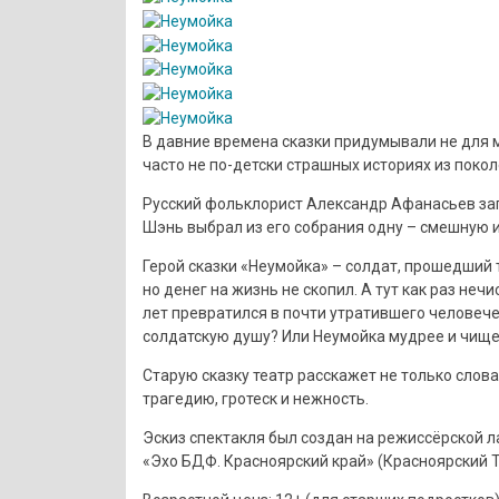
В давние времена сказки придумывали не для ма
часто не по-детски страшных историях из поко
Русский фольклорист Александр Афанасьев зап
Шэнь выбрал из его собрания одну – смешную 
Герой сказки «Неумойка» – солдат, прошедший т
но денег на жизнь не скопил. А тут как раз неч
лет превратился в почти утратившего человече
солдатскую душу? Или Неумойка мудрее и чище
Старую сказку театр расскажет не только слова
трагедию, гротеск и нежность.
Эскиз спектакля был создан на режиссёрской 
«Эхо БДФ. Красноярский край» (Красноярский Т