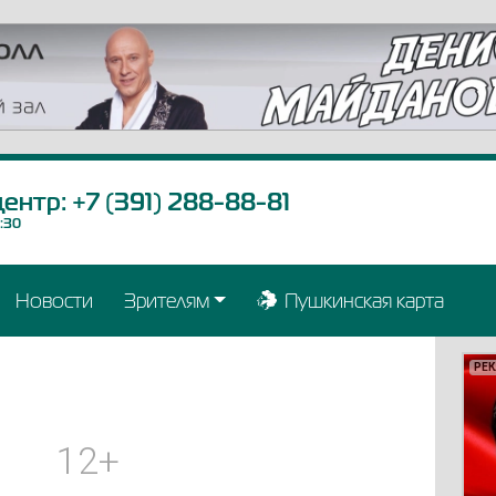
центр:
+7 (391) 288-88-81
9:30
Новости
Зрителям
Пушкинская карта
РЕ
РЕ
РЕ
РЕ
РЕ
РЕ
РЕ
РЕ
РЕ
РЕ
РЕ
РЕ
РЕ
РЕ
РЕ
РЕ
РЕ
РЕ
12+