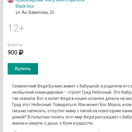
Black-box
ул. Ак. Вавилова, 25
12+
Билеты:
900
Купить
Семилетний Федя Булкин живёт с бабушкой, а родители его 
необычной командировке – строят Град Небесный. Это бабу
так сказала. Вот и копит Федя в кошке-копилке деньги на эк
Град этот Небесный. Повидаться. Или может Бог Мороз, если
письмо написать, отпустит маму с папой на новогодние кан
домой? В попытках понять этот мир Федя рассуждает с бабу
жизни и смерти, о душе, о боли и радости.