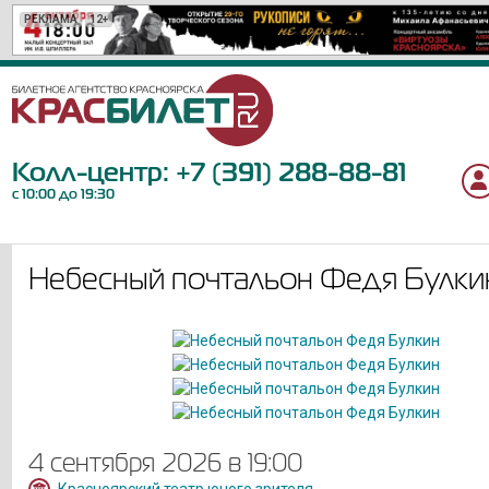
РЕКЛАМА
РЕКЛАМА
РЕКЛАМА
РЕКЛАМА
РЕКЛАМА
РЕКЛАМА
РЕКЛАМА
РЕКЛАМА
РЕКЛАМА
РЕКЛАМА
РЕКЛАМА
РЕКЛАМА
РЕКЛАМА
РЕКЛАМА
РЕКЛАМА
РЕКЛАМА
РЕКЛАМА
РЕКЛАМА
РЕКЛАМА
12+
12+
12+
12+
18+
6+
0+
12+
6+
12+
16+
6+
6+
12+
6+
12+
16+
12+
6+
Колл-центр:
+7 (391) 288-88-81
с 10:00 до 19:30
Небесный почтальон Федя Булки
4 сентября 2026 в 19:00
Красноярский театр юного зрителя