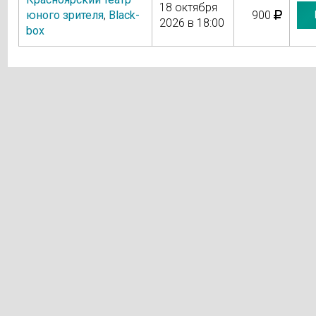
18 октября
юного зрителя
,
Black-
900
2026 в 18:00
box