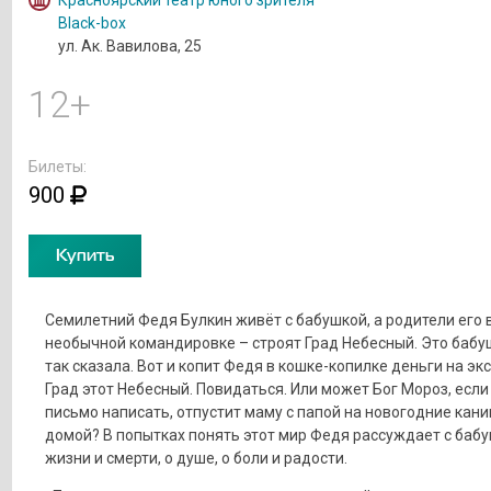
Black-box
ул. Ак. Вавилова, 25
12+
Билеты:
900
Купить
Семилетний Федя Булкин живёт с бабушкой, а родители его 
необычной командировке – строят Град Небесный. Это бабу
так сказала. Вот и копит Федя в кошке-копилке деньги на эк
Град этот Небесный. Повидаться. Или может Бог Мороз, если
письмо написать, отпустит маму с папой на новогодние кан
домой? В попытках понять этот мир Федя рассуждает с бабу
жизни и смерти, о душе, о боли и радости.