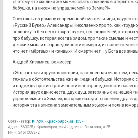
«Потому что сколько же можно спать спокойно в открытом к
бабушка, на никем не управляемой-то Земле?!»
Спектакль по роману современной писательницы, лауреата
«Русский Букер» Александры Николаенко про то, как «трудно
человеку, а без него стократ хуже», про родителей, которых у
про бабушку, которая всегда рядом, про такие смелые и чес
детские мысли о справедливости и смерти, и в конечном счёт
что нет «мёртвых» и «живых». И смерти нет – у Бога все живы
Андрей Хисамиев, режиссер:
«Это светлая и хрупкая история, наполненная счастьем, нес
тяжелые обстоятельства жизни Феди и бабушки. История о 
и надежды против трагичности и несправедливости нашего 
История двух одиночеств, двух душ, затерянных на нашей «н
управляемой-то Земле», которые находят спасение друг в др
история эта написана замечательным языком и полна юмора
Организатор:
КГАУК «Красноярский ТЮЗ»
Адрес: 660025,г.Красноярск, ул.Академика Вавилова, д.25
ИНН: 2461008372