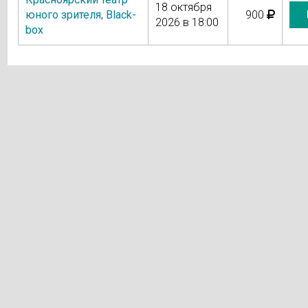
18 октября
юного зрителя
,
Black-
900
2026 в 18:00
box