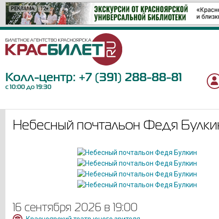
РЕКЛАМА
РЕКЛАМА
РЕКЛАМА
РЕКЛАМА
РЕКЛАМА
РЕКЛАМА
РЕКЛАМА
РЕКЛАМА
РЕКЛАМА
РЕКЛАМА
РЕКЛАМА
РЕКЛАМА
РЕКЛАМА
РЕКЛАМА
РЕКЛАМА
РЕКЛАМА
РЕКЛАМА
РЕКЛАМА
РЕКЛАМА
12+
6+
12+
12+
6+
12+
16+
12+
16+
6+
0+
12+
12+
6+
18+
12+
6+
6+
12+
Колл-центр:
+7 (391) 288-88-81
с 10:00 до 19:30
Небесный почтальон Федя Булки
16 сентября 2026 в 19:00
Красноярский театр юного зрителя