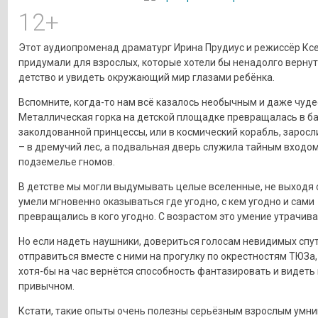
12+
Этот аудиопроменад драматург Ирина Прудиус и режиссёр Кс
придумали для взрослых, которые хотели бы ненадолго вернут
детство и увидеть окружающий мир глазами ребёнка.
Вспомните, когда-то нам всё казалось необычным и даже чуд
Металлическая горка на детской площадке превращалась в 
заколдованной принцессы, или в космический корабль, заросл
– в дремучий лес, а подвальная дверь служила тайным входом
подземелье гномов.
В детстве мы могли выдумывать целые вселенные, не выходя 
умели мгновенно оказываться где угодно, с кем угодно и сами
превращались в кого угодно. С возрастом это умение утрачива
Но если надеть наушники, довериться голосам невидимых спу
отправиться вместе с ними на прогулку по окрестностям ТЮЗа, 
хотя-бы на час вернётся способность фантазировать и видеть
привычном.
Кстати, такие опыты очень полезны серьёзным взрослым умни