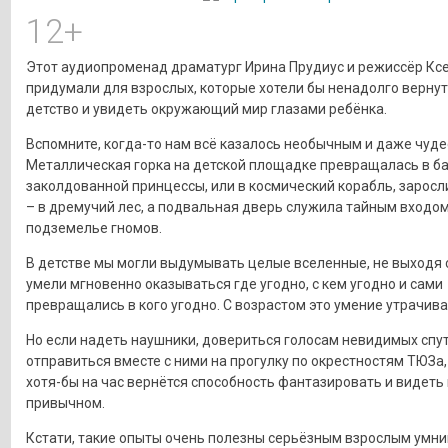
12+
Этот аудиопроменад драматург Ирина Прудиус и режиссёр Кс
придумали для взрослых, которые хотели бы ненадолго вернут
детство и увидеть окружающий мир глазами ребёнка.
Вспомните, когда-то нам всё казалось необычным и даже чуд
Металлическая горка на детской площадке превращалась в 
заколдованной принцессы, или в космический корабль, заросл
– в дремучий лес, а подвальная дверь служила тайным входом
подземелье гномов.
В детстве мы могли выдумывать целые вселенные, не выходя 
умели мгновенно оказываться где угодно, с кем угодно и сами
превращались в кого угодно. С возрастом это умение утрачива
Но если надеть наушники, довериться голосам невидимых спу
отправиться вместе с ними на прогулку по окрестностям ТЮЗа, 
хотя-бы на час вернётся способность фантазировать и видеть
привычном.
Кстати, такие опыты очень полезны серьёзным взрослым умни