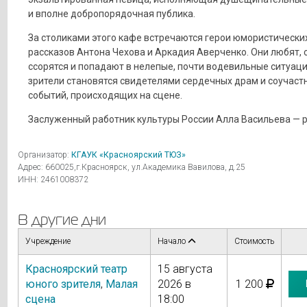
и вполне добропорядочная публика.
За столиками этого кафе встречаются герои юмористически
рассказов Антона Чехова и Аркадия Аверченко. Они любят, 
ссорятся и попадают в нелепые, почти водевильные ситуаци
зрители становятся свидетелями сердечных драм и соучаст
событий, происходящих на сцене.
Заслуженный работник культуры России Алла Васильева — 
Организатор:
КГАУК «Красноярский ТЮЗ»
Адрес: 660025,г.Красноярск, ул.Академика Вавилова, д.25
ИНН: 2461008372
В другие дни
Учреждение
Начало
Стоимость
Красноярский театр
15 августа
юного зрителя
,
Малая
2026 в
1 200
сцена
18:00