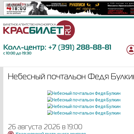
РЕКЛАМА
РЕКЛАМА
РЕКЛАМА
РЕКЛАМА
РЕКЛАМА
РЕКЛАМА
РЕКЛАМА
РЕКЛАМА
РЕКЛАМА
РЕКЛАМА
РЕКЛАМА
РЕКЛАМА
РЕКЛАМА
РЕКЛАМА
РЕКЛАМА
РЕКЛАМА
РЕКЛАМА
РЕКЛАМА
РЕКЛАМА
РЕКЛАМА
12+
12+
6+
6+
6+
12+
6+
12+
18+
16+
12+
12+
12+
18+
12+
16+
12+
0+
6+
6+
Колл-центр:
+7 (391) 288-88-81
с 10:00 до 19:30
Небесный почтальон Федя Булки
26 августа 2026 в 19:00
Красноярский театр юного зрителя