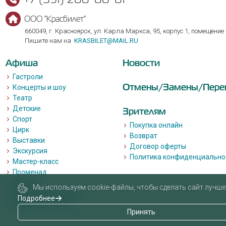
ООО "Красбилет"
660049, г. Красноярск, ул. Карла Маркса, 95, корпус 1, помещение
Пишите нам на
KRASBILET@MAIL.RU
Афиша
Новости
Гастроли
Отмены/Замены/Пере
Концерты и шоу
Театр
Детские
Зрителям
Спорт
Покупка онлайн
Цирк
Возврат
Выставки
Договор оферты
Экскурсия
Политика конфиденциально
Мастер-класс
Променад
Лекции
Мы используем cookie-файлы, чтобы сделать сайт лучше 
Квизы, квесты, игры.
Подробнее
Пушкинская карта
Принять