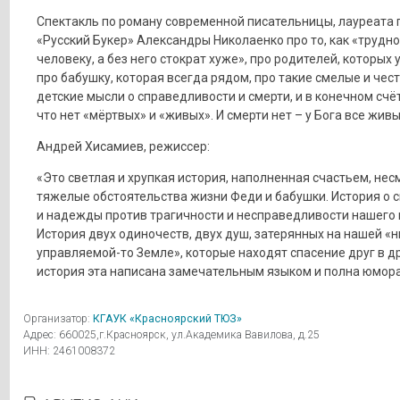
Спектакль по роману современной писательницы, лауреата
«Русский Букер» Александры Николаенко про то, как «трудно
человеку, а без него стократ хуже», про родителей, которых у
про бабушку, которая всегда рядом, про такие смелые и чес
детские мысли о справедливости и смерти, и в конечном счёт
что нет «мёртвых» и «живых». И смерти нет – у Бога все живы
Андрей Хисамиев, режиссер:
«Это светлая и хрупкая история, наполненная счастьем, нес
тяжелые обстоятельства жизни Феди и бабушки. История о 
и надежды против трагичности и несправедливости нашего 
История двух одиночеств, двух душ, затерянных на нашей «н
управляемой-то Земле», которые находят спасение друг в др
история эта написана замечательным языком и полна юмора
Организатор:
КГАУК «Красноярский ТЮЗ»
Адрес: 660025,г.Красноярск, ул.Академика Вавилова, д.25
ИНН: 2461008372