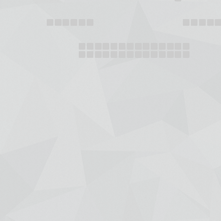
+7 (391) 288-88-81
ООО "Красбилет"
660049, г. Красноярск, ул. Карла Маркса, 95, корпус 1, помещение
Пишите нам на
KRASBILET@MAIL.RU
Афиша
Новости
Гастроли
Отмены/Замены/Пере
Концерты и шоу
Театр
Детские
Зрителям
Спорт
Покупка онлайн
Цирк
Возврат
Выставки
Договор оферты