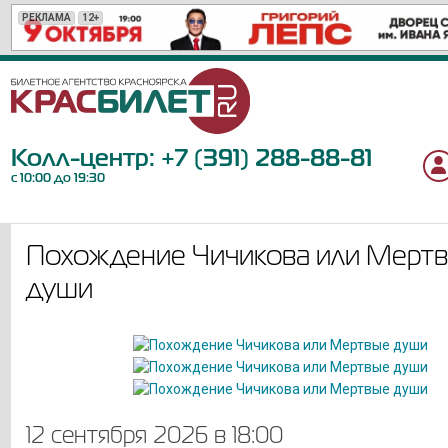
РЕКЛАМА
РЕКЛАМА
РЕКЛАМА
РЕКЛАМА
РЕКЛАМА
РЕКЛАМА
РЕКЛАМА
РЕКЛАМА
РЕКЛАМА
РЕКЛАМА
РЕКЛАМА
РЕКЛАМА
РЕКЛАМА
РЕКЛАМА
РЕКЛАМА
РЕКЛАМА
РЕКЛАМА
РЕКЛАМА
РЕКЛАМА
РЕКЛАМА
12+
12+
12+
12+
0+
16+
12+
18+
12+
12+
12+
6+
18+
6+
6+
16+
12+
6+
6+
6+
Колл-центр:
+7 (391) 288-88-81
с 10:00 до 19:30
Похождение Чичикова или Мерт
души
12 сентября 2026 в 18:00