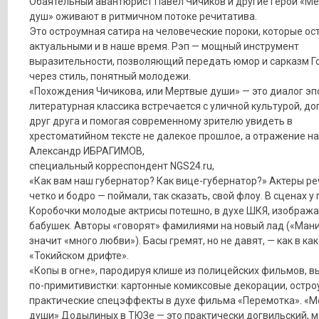
Обаятельный авантюрист Павел Чичиков и другие герои «М
душ» оживают в ритмичном потоке речитатива.
Это остроумная сатира на человеческие пороки, которые ос
актуальными и в наше время. Рэп — мощный инструмент
выразительности, позволяющий передать юмор и сарказм Г
через стиль, понятный молодежи.
«Похождения Чичикова, или Мертвые души» — это диалог эпо
литературная классика встречается с уличной культурой, д
друг друга и помогая современному зрителю увидеть в
хрестоматийном тексте не далекое прошлое, а отражение н
Александр ИБРАГИМОВ,
специальный корреспондент NGS24.ru,
«Как вам наш губернатор? Как вице-губернатор?» Актеры р
четко и бодро — поймали, так сказать, свой флоу. В сценах 
Коробочки молодые актрисы потешно, в духе ШКЯ, изображ
бабушек. Авторы «говорят» фамилиями на новый лад («Ман
значит «много любви»). Басы гремят, но не давят, — как в к
«Токийском дрифте».
«Копы в огне», пародируя клише из полицейских фильмов, 
по-примитивистки: картонные комиксовые декорации, остр
практические спецэффекты в духе фильма «Перемотка». «
души» Додылиных в ТЮЗе — это практически догвильский, 